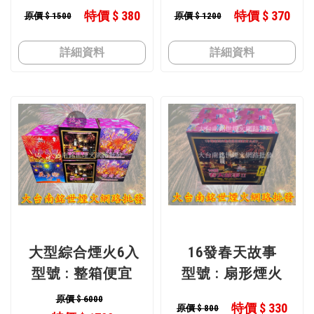
碟
特價 $ 380
特價 $ 370
原價 $ 1500
原價 $ 1200
詳細資料
詳細資料
大型綜合煙火6入
16發春天故事
型號 : 整箱便宜
型號 : 扇形煙火
原價 $ 6000
特價 $ 330
原價 $ 800