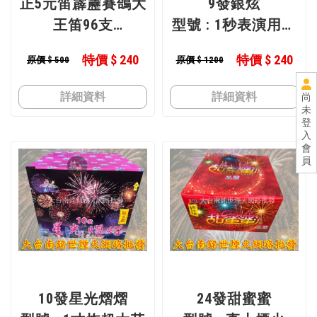
正5元笛霹靂賽鴿大
9發銀炫
王笛96支
型號 : 1秒表演用煙
型號 : 正5元笛.賽鴿
火
特價 $ 240
特價 $ 240
原價 $ 500
原價 $ 1200
用
詳細資料
詳細資料
尚
未
登
入
會
員
10發星光熠熠
24發甜蜜蜜