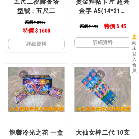
五尺二祝壽香塔
燙金拜帖卡片 超亮
型號 : 五尺二
金字 A5(14*21公
分) 250磅銅版紙 5
原價 $ 2000
特價 $ 45
原價 $ 100
張/份 賀卡 祝壽 恭
特價 $ 1600
祝 花卡 卡片 宮廟
詳細資料
尚
詳細資料
祝賀 禮
未
登
型號 : A5(14*21公
入
會
分)
員
龍響冷光之花 一盒
大仙女棒二代 10支