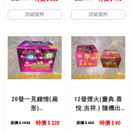
詳細資料
詳細資料
20發一見鍾情(扇
12發煙火(慶典.喜
形)
悅.吉祥.) 隨機出
型號 : 20發一見鍾
型號 : (慶典.喜悅.
特價 $ 220
特價 $ 80
原價 $ 1500
原價 $ 250
情
吉祥.花香)