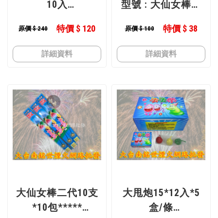
10入
型號 : 大仙女棒二
型號 : 龍響冷光之
代
特價 $ 120
特價 $ 38
原價 $ 240
原價 $ 100
花
詳細資料
詳細資料
大仙女棒二代10支
大甩炮15*12入*5
*10包*****
盒/條