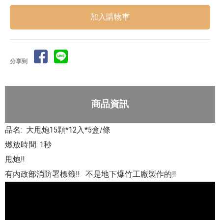
分享到
商品資訊
品名: 大甩炮15顆*12入*5盒/條
燃放時間: 1秒
甩炮!!
有內政部消防署標籤!! 不是地下爆竹工廠製作的!!