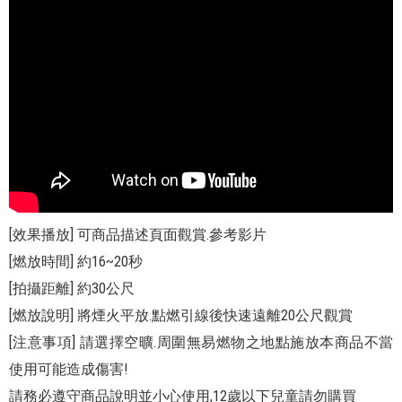
[效果播放] 可商品描述頁面觀賞.參考影片
[燃放時間] 約16~20秒
[拍攝距離] 約30公尺
[燃放說明] 將煙火平放.點燃引線後快速遠離20公尺觀賞
[注意事項] 請選擇空曠.周圍無易燃物之地點施放本商品不當
使用可能造成傷害!
請務必遵守商品說明並小心使用,12歲以下兒童請勿購買