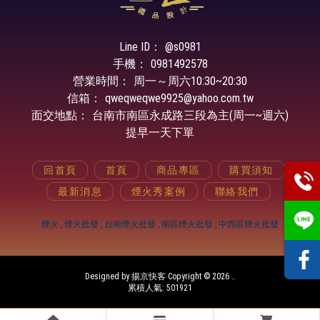
@s0981
0981492578
周一～周六
qweqweqwe9925@yahoo.com.tw
台南市南區永成路三段為主(周一~週六)
提早一天下單
回首頁
首頁
商品專區
購買須知
最新消息
煙火秀案例
聯絡我們
煙火
煙火批發
台南煙火批發
南區煙火批發
中西區煙火批發
Designed by
揚京快客
Copyright © 2026
..
累積人氣: 501921