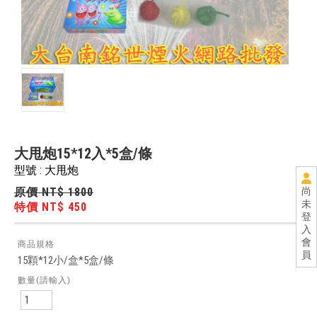
大甩炮15*12入*5盒/條
型號 : 大甩炮
尚
原價 NT$ 1800
未
特價 NT$ 450
登
入
會
商品規格
員
15顆*12小/盒*5盒/條
數量(請輸入)